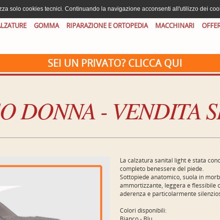
izza solo cookies tecnici. Continuando la navigazione acconsenti all'utilizzo dei coo
LZATURE
GOMMA
RIPARAZIONE E ORTOPEDIA
MACCHINARI
OFFE
SEI UN PRIVATO? CLICCA QUI
SO DONNA - VENDITA 
La calzatura sanital light è stata conc
completo benessere del piede.
Sottopiede anatomico, suola in morb
ammortizzante, leggera e flessibile 
aderenza e particolarmente silenzio
Colori disponibili:
Bianco - Blu