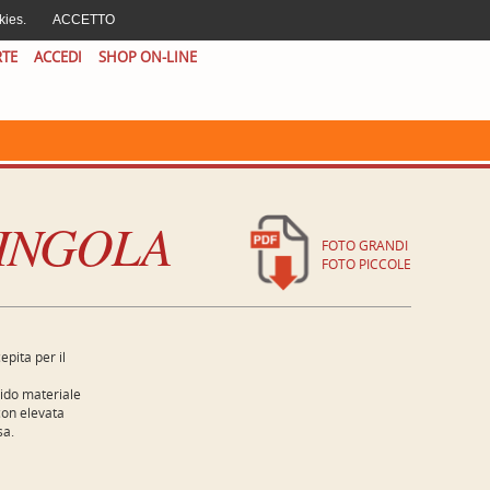
AREA CLIENTI
|
CERCA
|
EN
IT
kies.
ACCETTO
RTE
ACCEDI
SHOP ON-LINE
SINGOLA
FOTO GRANDI
FOTO PICCOLE
epita per il
ido materiale
con elevata
sa.