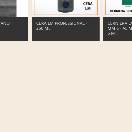
SANO
CERA LM PROFESSIONAL -
CERNIERA L
250 ML
MM 6 - AL 
5 MT.