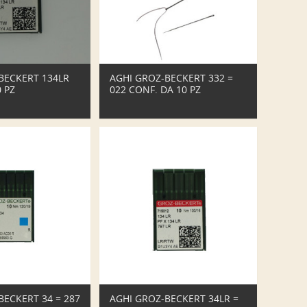
BECKERT 134LR
AGHI GROZ-BECKERT 332 =
 PZ
022 CONF. DA 10 PZ
BECKERT 34 = 287
AGHI GROZ-BECKERT 34LR =