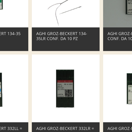
RT 134-35
AGHI GROZ-BECKERT 134-
AGHI GROZ-
35LR CONF. DA 10 PZ
CONF. DA 10
RT 332LL =
AGHI GROZ-BECKERT 332LR =
AGHI GROZ-