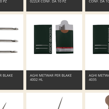
0 PZ
022LR CONF. DA 10 PZ
CONF. DA 10
R BLAKE
AGHI METWAR PER BLAKE
AGHI METWA
4002 HL
4035