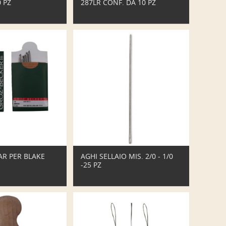
 PZ
287LR CONF. DA 10 PZ
R PER BLAKE
AGHI SELLAIO MIS. 2/0 - 1/0
-25 PZ