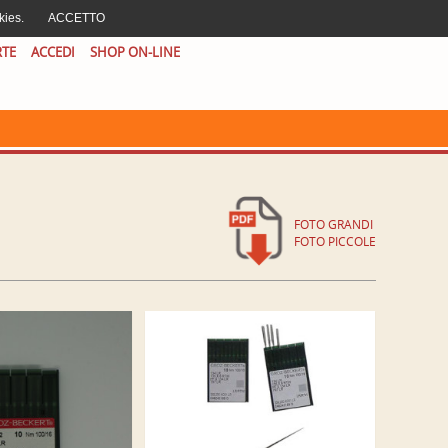
AREA CLIENTI
|
CERCA
|
EN
IT
kies.
ACCETTO
RTE
ACCEDI
SHOP ON-LINE
FOTO GRANDI
FOTO PICCOLE