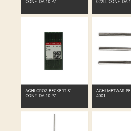
CONF. DA 10 PZ
022LL CONF. DA 1
AGHI GROZ-BECKERT 81
AGHI METWAR PE
CONF. DA 10 PZ
4001