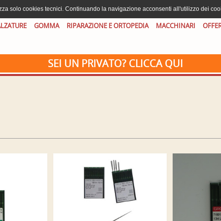
izza solo cookies tecnici. Continuando la navigazione acconsenti all'utilizzo dei coo
LZATURE
GOMMA
RIPARAZIONE E ORTOPEDIA
MACCHINARI
OFFE
SEI UN PRIVATO? CLICCA QUI