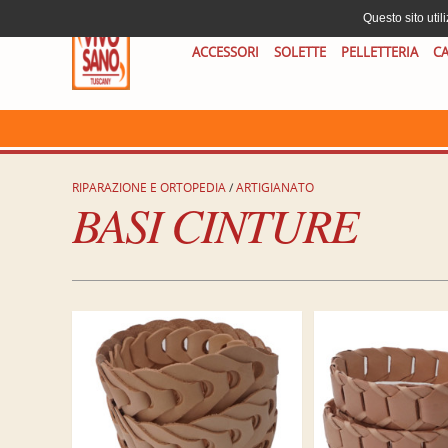
Questo sito util
ACCESSORI
SOLETTE
PELLETTERIA
CA
RIPARAZIONE E ORTOPEDIA
/
ARTIGIANATO
BASI CINTURE