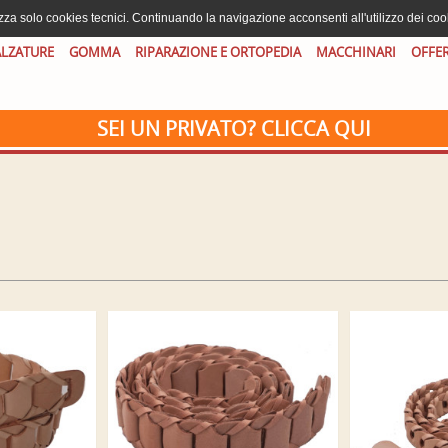
izza solo cookies tecnici. Continuando la navigazione acconsenti all'utilizzo dei coo
LZATURE
GOMMA
RIPARAZIONE E ORTOPEDIA
MACCHINARI
OFFE
SEI UN PRIVATO? CLICCA QUI