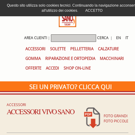
Questo sito utilizza solo cookies tecnici. Continuando la navigazione acconsen
all'utilizzo dei cookies.
ACCETTO
AREA CLIENTI
|
CERCA
|
EN
IT
ACCESSORI
SOLETTE
PELLETTERIA
CALZATURE
GOMMA
RIPARAZIONE E ORTOPEDIA
MACCHINARI
OFFERTE
ACCEDI
SHOP ON-LINE
SEI UN PRIVATO? CLICCA QUI
ACCESSORI
ACCESSORI VIVO SANO
FOTO GRANDI
FOTO PICCOLE