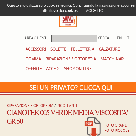
Questo sito utilizza solo cookies tecnici. Continuando la navigazione acconsen
all'utilizzo dei cookies.
ACCETTO
AREA CLIENTI
|
CERCA
|
EN
IT
ACCESSORI
SOLETTE
PELLETTERIA
CALZATURE
GOMMA
RIPARAZIONE E ORTOPEDIA
MACCHINARI
OFFERTE
ACCEDI
SHOP ON-LINE
SEI UN PRIVATO? CLICCA QUI
RIPARAZIONE E ORTOPEDIA
/
INCOLLANTI
CIANOTEK 005 VERDE MEDIA VISCOSITA'
GR 50
FOTO GRANDI
FOTO PICCOLE